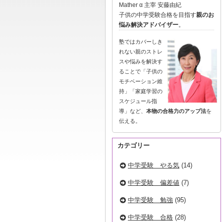
Mather α 主宰 安藤由紀
子供の中学受験合格を目指す
親のお
悩み解決アドバイザー
。
塾ではカバーしき
れない親のストレ
スや悩みを解決す
ることで「子供の
モチベーション維
持」「家庭学習の
スケジュール指
導」など、
本物の合格力のアップ法
を
伝える。
カテゴリー
中学受験 やる気
(14)
中学受験 偏差値
(7)
中学受験 勉強
(95)
中学受験 合格
(28)