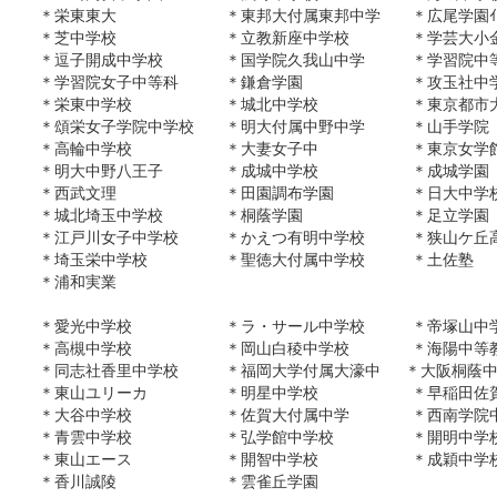
＊栄東東大 ＊東邦大付属東邦中学 ＊広尾学園ｲﾝ
＊芝中学校 ＊立教新座中学校 ＊学芸大小
＊逗子開成中学校 ＊国学院久我山中学 ＊学習院
＊学習院女子中等科 ＊鎌倉学園 ＊攻玉
＊栄東中学校 ＊城北中学校 ＊東京都市
＊頌栄女子学院中学校 ＊明大付属中野中学 ＊
＊高輪中学校 ＊大妻女子中 ＊東京
＊明大中野八王子 ＊成城中学校 ＊成
＊西武文理 ＊田園調布学園 ＊日大
＊城北埼玉中学校 ＊桐蔭学園 ＊足
＊江戸川女子中学校 ＊かえつ有明中学校 ＊狭山ケ
＊埼玉栄中学校 ＊聖徳大付属中学校 ＊土佐塾
＊浦和実業
＊愛光中学校 ＊ラ・サール中学校 ＊帝
＊高槻中学校 ＊岡山白稜中学校 ＊海陽中
＊同志社香里中学校 ＊福岡大学付属大濠中 ＊大阪
＊東山ユリーカ ＊明星中学校 ＊早稲田
＊大谷中学校 ＊佐賀大付属中学 ＊西南学
＊青雲中学校 ＊弘学館中学校 ＊開
＊東山エース ＊開智中学校 ＊成穎中学
＊香川誠陵 ＊雲雀丘学園