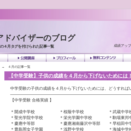
アドバイザーのブログ
成績アッ
の４月タグを付けられた記事一覧
tel
kouza
prof
fre
→ ４月の記事一覧
【中学受験】子供の成績を４月から下げないためには
中学受験の子供の成績を４月から下げないためには、どうすれば
—————————————————————————————
【中学受験 合格実績 】
＊開成中学校 ＊桜蔭中学校 ＊武蔵中学
＊聖光学院中学校 ＊栄光学園中学校 ＊駒場東邦
＊慶應中等部 ＊慶應湘南藤沢中等部 ＊早稲田
＊豊島岡女子学園 ＊浅野中学校 ＊海城