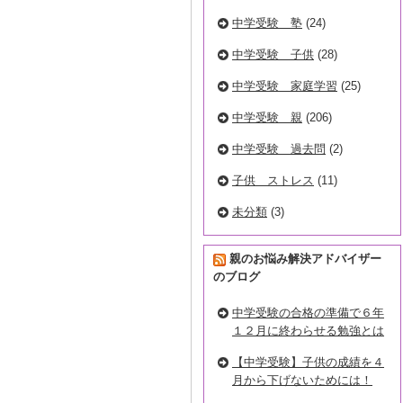
中学受験 塾
(24)
中学受験 子供
(28)
中学受験 家庭学習
(25)
中学受験 親
(206)
中学受験 過去問
(2)
子供 ストレス
(11)
未分類
(3)
親のお悩み解決アドバイザー
のブログ
中学受験の合格の準備で６年
１２月に終わらせる勉強とは
【中学受験】子供の成績を４
月から下げないためには！