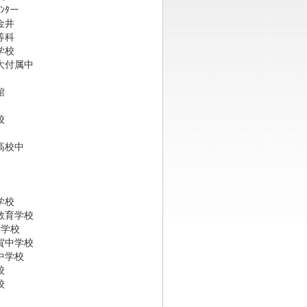
ﾀー
金井
中等科
社中学校
大付属中
山手学院
女学館
城学園
中学校
立学園
丘高校中
塚山中学校
等教育学校
桐蔭中学校
佐賀中学校
院中学校
明中学校
校