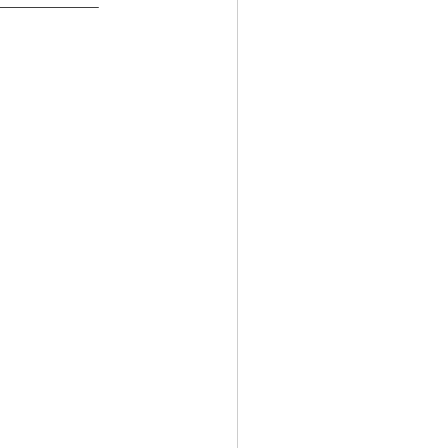
———————–