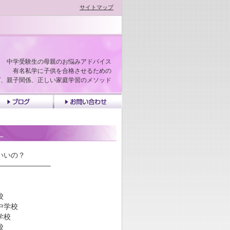
サイトマップ
中学受験生の母親のお悩みアドバイス
有名私学に子供を合格させるための
プ、親子関係、正しい家庭学習のメソッド
e
blog
contact
！
いいの？
———————–
校
中学校
中学校
中学校