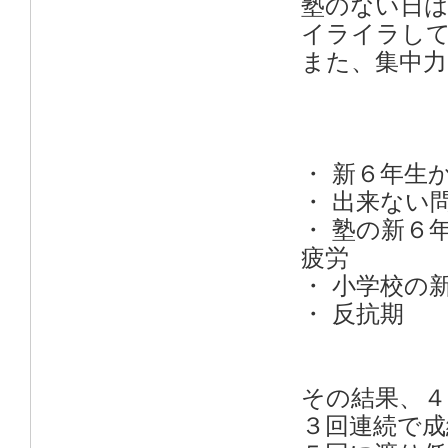
塾のない日
イライラし
また、集中
・ 新６年生
・ 出来ない
・ 塾の新６
疲労
・ 小学校の
・ 反抗期
その結果、
３回連続で成