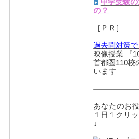
中学受験の
の？
［ＰＲ］
過去問対策で
映像授業 『
首都圏110
います
——————
あなたのお
１日１クリ
↓