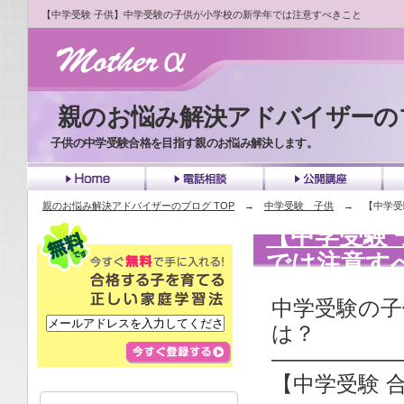
【中学受験 子供】中学受験の子供が小学校の新学年では注意すべきこと
親のお悩み解決アドバイザーの
子供の中学受験合格を目指す親のお悩み解決します。
top
top
tel
tel
ko
ko
親のお悩み解決アドバイザーのブログ TOP
→
中学受験 子供
→ 【中学受験
【中学受験
では注意す
中学受験の子
は？
——————
【中学受験 