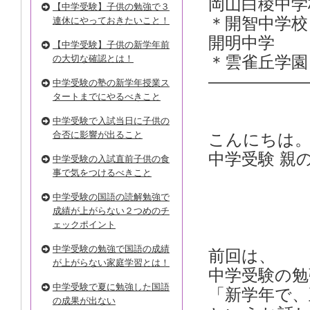
岡山白
【中学受験】子供の勉強で３
＊開智
連休にやっておきたいこと！
開明
【中学受験】子供の新学年前
の大切な確認とは！
＊雲雀丘学園
——————
中学受験の塾の新学年授業ス
タートまでにやるべきこと
中学受験で入試当日に子供の
合否に影響が出ること
こんにちは
中学受験 親
中学受験の入試直前子供の食
事で気をつけるべきこと
中学受験の国語の読解勉強で
成績が上がらない２つめのチ
ェックポイント
中学受験の勉強で国語の成績
前回は、
が上がらない家庭学習とは！
中学受験の
中学受験で夏に勉強した国語
「新学年で、
の成果が出ない