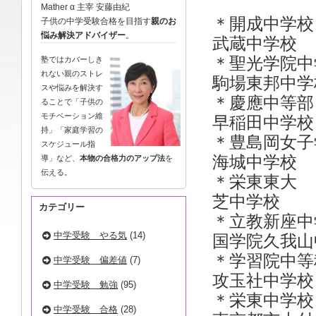
Mather α 主宰 安藤由紀
＊開成
子供の中学受験合格を目指す
親のお
悩み解決アドバイザー
。
武蔵中学校
＊聖光学
塾ではカバーしき
れない親のストレ
駒場東邦中学
スや悩みを解決す
＊慶應中
ることで「子供の
モチベーション維
早稲田中
持」「家庭学習の
＊豊島岡
スケジュール指
海城中
導」など、
本物の合格力のアップ法
を
伝える。
＊栄東東
芝中
カテゴリー
＊立教新
中学受験 やる気
(14)
国学院久
＊学習
中学受験 偏差値
(7)
攻玉社
中学受験 勉強
(95)
＊栄東
中学受験 合格
(28)