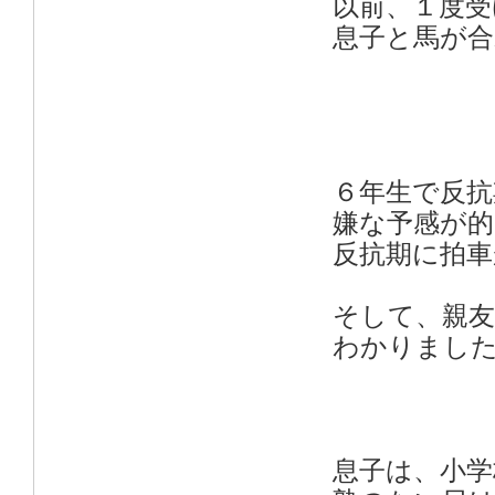
以前、１度受
息子と馬が
６年生で反抗
嫌な予感が的
反抗期に拍
そして、親
わかりまし
息子は、小