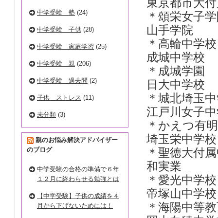
東京都市
中学受験 塾
(24)
＊頌栄女子
山手
中学受験 子供
(28)
＊高輪中
中学受験 家庭学習
(25)
成城
中学受験 親
(206)
＊成城
中学受験 過去問
(2)
日大
＊城北
子供 ストレス
(11)
江戸川女
未分類
(3)
＊かえつ
埼玉栄
親のお悩み解決アドバイザー
のブログ
＊聖徳大
和実業
中学受験の合格の準備で６年
＊愛光中
１２月に終わらせる勉強とは
帝塚山
【中学受験】子供の成績を４
＊海陽中
月から下げないためには！