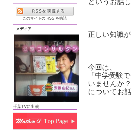
というお話
このサイトの RSS を購読
メディア
正しい知識
今回は、
「中学受験で
いませんか
についてお
千葉TVに出演