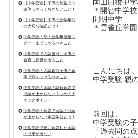
岡山白
【中学受験】子供の勉強で３
＊開智
連休にやっておきたいこと！
開明
【中学受験】子供の新学年前
の大切な確認とは！
＊雲雀丘学園
——————
中学受験の塾の新学年授業ス
タートまでにやるべきこと
中学受験で入試当日に子供の
合否に影響が出ること
こんにちは
中学受験の入試直前子供の食
事で気をつけるべきこと
中学受験 親
中学受験の国語の読解勉強で
成績が上がらない２つめのチ
ェックポイント
中学受験の勉強で国語の成績
前回は、
が上がらない家庭学習とは！
中学受験の子
中学受験で夏に勉強した国語
「過去問の点
の成果が出ない