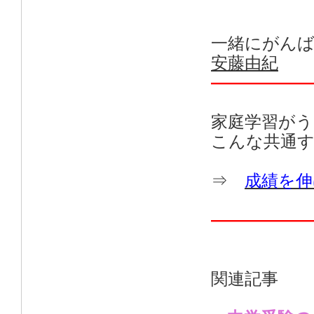
一緒にがん
安藤由紀
——————
家庭学習が
こんな共通
⇒
成績を伸
——————
関連記事