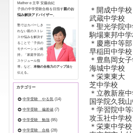
Mather α 主宰 安藤由紀
＊開成
子供の中学受験合格を目指す
親のお
悩み解決アドバイザー
。
武蔵中学校
＊聖光学
塾ではカバーしき
れない親のストレ
駒場東邦中学
スや悩みを解決す
＊慶應中
ることで「子供の
モチベーション維
早稲田中
持」「家庭学習の
＊豊島岡
スケジュール指
海城中
導」など、
本物の合格力のアップ法
を
伝える。
＊栄東東
芝中
カテゴリー
＊立教新
中学受験 やる気
(14)
国学院久
＊学習
中学受験 偏差値
(7)
攻玉社
中学受験 勉強
(95)
＊栄東
中学受験 合格
(28)