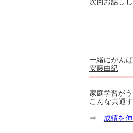
次回お話し
一緒にがん
安藤由紀
——————
家庭学習が
こんな共通
⇒
成績を伸