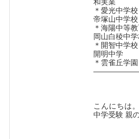
和実業
＊愛光中
帝塚山
＊海陽中
岡山白
＊開智
開明
＊雲雀丘学園
——————
こんにちは
中学受験 親