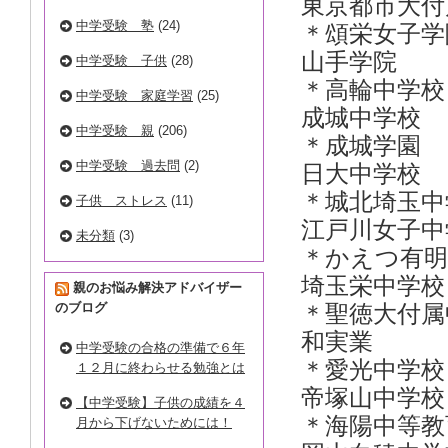
東京都市
中学受験 塾
(24)
＊頌栄女子
山手
中学受験 子供
(28)
＊高輪中
中学受験 家庭学習
(25)
成城
中学受験 親
(206)
＊成城
中学受験 過去問
(2)
日大
＊城北
子供 ストレス
(11)
江戸川女
未分類
(3)
＊かえつ
埼玉栄
親のお悩み解決アドバイザー
のブログ
＊聖徳大
和実業
中学受験の合格の準備で６年
＊愛光中
１２月に終わらせる勉強とは
帝塚山
【中学受験】子供の成績を４
＊海陽中
月から下げないためには！