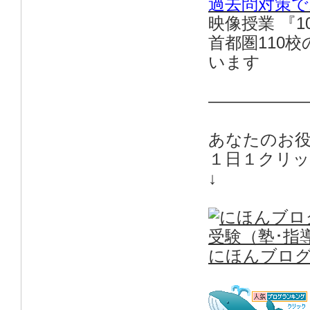
過去問対策で
映像授業 『
首都圏110
います
——————
あなたのお
１日１クリ
↓
にほんブロ