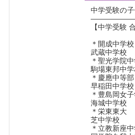
中学受験の子
——————
【中学受験 
＊開成
武蔵中学校
＊聖光学
駒場東邦中学
＊慶應中
早稲田中
＊豊島岡
海城中
＊栄東東
芝中
＊立教新