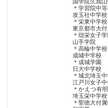
国学院久
＊学習
攻玉社
＊栄東
東京都市
＊頌栄女子
山手
＊高輪中
成城
＊成城
日大
＊城北
江戸川女
＊かえつ
埼玉栄
＊聖徳大